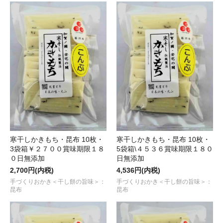
寒干しかきもち・昆布 10枚・
寒干しかきもち・昆布 10枚・
3袋箱￥２７００賞味期限１８
5袋箱\４５３６賞味期限１８０
０日無添加
日無添加
2,700円(内税)
4,536円(内税)
手づくりおかき＜干し餅の旨味＞：
手づくりおかき＜干し餅の旨味＞：
昆布
昆布