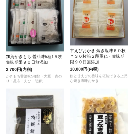
甘えびおかき 焼き塩味６０枚
＊３０枚箱２段重ね・賞味期
加賀かきもち 醤油味5種1５枚
限９０日無添加
賞味期限９０日無添加
10,800円(内税)
2,700円(内税)
餅と甘えびの旨味を堪能できる上品
かきもち醤油味5種類（大豆・青の
な焼き塩味おかき
り・昆布・えび・胡麻）