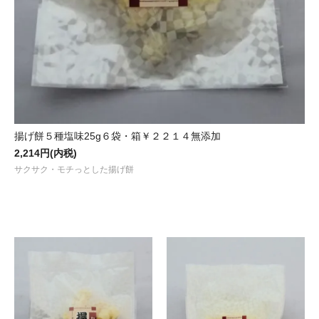
揚げ餅５種塩味25g６袋・箱￥２２１４無添加
2,214円(内税)
サクサク・モチっとした揚げ餅