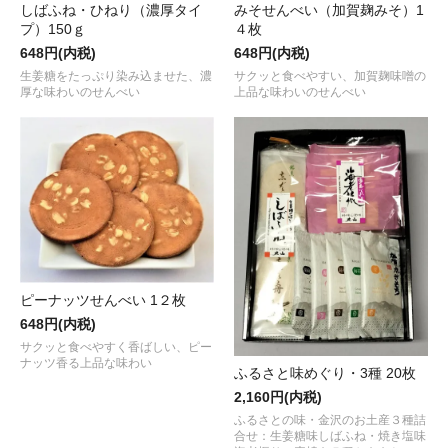
しばふね・ひねり（濃厚タイ
みそせんべい（加賀麹みそ）1
プ）150ｇ
４枚
648円(内税)
648円(内税)
生姜糖をたっぷり染み込ませた、濃
サクッと食べやすい、加賀麹味噌の
厚な味わいのせんべい
上品な味わいのせんべい
ピーナッツせんべい 1２枚
648円(内税)
サクッと食べやすく香ばしい、ピー
ナッツ香る上品な味わい
ふるさと味めぐり・3種 20枚
2,160円(内税)
ふるさとの味・金沢のお土産３種詰
合せ：生姜糖味しばふね・焼き塩味