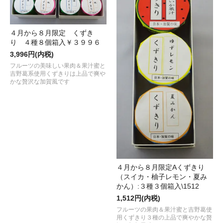
４月から８月限定 くずき
り ４種８個箱入￥３９９６
3,996円(内税)
フルーツの美味しい果肉＆果汁蜜と
吉野葛系使用くずきりは上品で爽や
かな贅沢な加賀風です
４月から８月限定Aくずきり
（スイカ・柚子レモン・夏み
かん）:３種３個箱入\1512
1,512円(内税)
フルーツの果肉＆果汁蜜と吉野葛使
用くずきり３種の上品で爽やかな贅