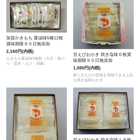
加賀かきもち 醤油味5種12枚
賞味期限９０日無添加
2,160円(内税)
甘えびおかき 焼き塩味６枚賞
かきもち醤油味5種類（大豆・青の
味期限９０日無添加
り・昆布・えび・胡麻）
1,080円(内税)
餅と甘えびの旨味を堪能できる上品
な焼き塩味おかき
甘えびおかき 焼き塩味１８枚