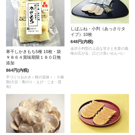
しばふね・小判（あっさりタ
イプ）10枚
648円(内税)
金沢小判型の上品な甘さと生姜の風
寒干しかきもち5種 10枚・袋
味が広がる、口どけ良いせんべい
￥８６４賞味期限１８０日無
添加
864円(内税)
手づくりおかき＜餅の旨味＞：５種
類(大豆・青のり・えび・ごま・昆
布)