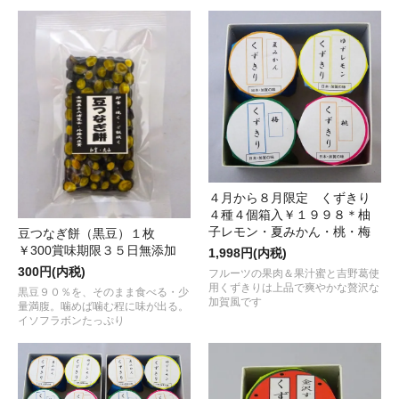
４月から８月限定 くずきり
４種４個箱入￥１９９８＊柚
子レモン・夏みかん・桃・梅
豆つなぎ餅（黒豆）１枚
￥300賞味期限３５日無添加
1,998円(内税)
300円(内税)
フルーツの果肉＆果汁蜜と吉野葛使
用くずきりは上品で爽やかな贅沢な
黒豆９０％を、そのまま食べる・少
加賀風です
量満腹。噛めば噛む程に味が出る。
イソフラボンたっぷり