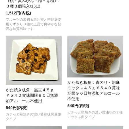
（桃・夏みかん・梅＊青梅）:
３種３個箱入\1512
1,512円(内税)
フルーツの果肉＆果汁蜜と吉野葛使
用くずきり３種の上品で爽やかな贅
沢な加賀風味です
かた焼き板角：青のり・胡麻
ミックス４５ｇ￥５４０賞味
かた焼き板角・黒豆４５ｇ
期限９０日無添加アルコール
￥５４０賞味期限９０日無添
不使用
加アルコール不使用
540円(内税)
540円(内税)
ガチっと堅焼きの濃い醤油味の２種
ガチっと堅焼きの濃い醤油味黒豆餅
ミックス餅タイプ
タイプ