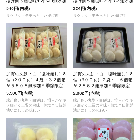
揚げ餅５種塩味45g\540無添加
揚げ餅５種塩味25g\324無添加
540円(内税)
324円(内税)
サクサク・モチっとした揚げ餅
サクサク・モチっとした揚げ餅
加賀の丸餅・白（塩味無し）8
加賀の丸餅・白（塩味無し）8
個（3００ｇ）４袋・３２個箱
個（3００ｇ）２袋・１６個箱
￥５５０８無添加＊季節限定
￥２８６２無添加＊季節限定
5,508円(内税)
2,862円(内税)
縁起良い丸型・白餅は、滑らかでキ
縁起良い丸型・白餅は、滑らかでキ
メ細かく上質の旨味・無塩＊伝統製
メ細かく上質の旨味・無塩＊伝統製
法いにしえの味わい
法いにしえの味わい