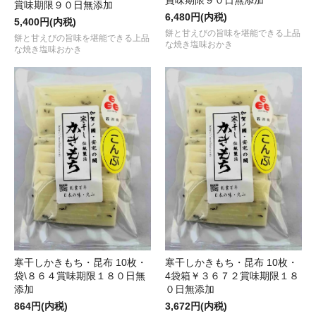
賞味期限９０日無添加
賞味期限９０日無添加
6,480円(内税)
5,400円(内税)
餅と甘えびの旨味を堪能できる上品
餅と甘えびの旨味を堪能できる上品
な焼き塩味おかき
な焼き塩味おかき
寒干しかきもち・昆布 10枚・
寒干しかきもち・昆布 10枚・
袋\８６４賞味期限１８０日無
4袋箱￥３６７２賞味期限１８
添加
０日無添加
864円(内税)
3,672円(内税)