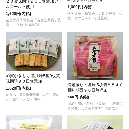
２０賞味期限９０日無添加ア
ルコール不使用
1,080円(内税)
1,620円(内税)
全国菓子大博覧会「大臣栄誉賞」受
賞。餅の旨味を2か月凝縮。
全国大菓子博覧会「名誉総裁賞」受
賞、こだわりの堅焼き
加賀かきもち 醤油味5種9枚賞
味期限９０日無添加
海老振り・塩味 5枚箱￥５４０
1,620円(内税)
賞味期限９０日無添加
かきもち醤油味5種類（大豆・青の
540円(内税)
り・昆布・えび・胡麻）
海老と餅の凝縮した旨味と、石窯焼
きの香ばしさ引き出す、焼き塩味