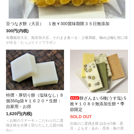
豆つなぎ餅（大豆） １枚￥300賞味期限３５日無添加
300円(内税)
有機栽培大豆、無添加大豆、そのまま食べる・少量満腹。噛めば噛む程に味
が出る・たっぷりイソフラボン
特撰・厚切り餅（塩味なし）8
餅ざんまい5種(うす塩) 5
個350g袋￥１６２０＊生餅：
枚￥１０８０無添加生餅＊季
自家用・お得
節限定
1,620円(内税)
SOLD OUT
＜お餅のステーキ＞こだわりの二度
伝統の二度搗き餅 詰合せ5種：黒
搗き餅を分厚く切りだした上質の味
豆・よもぎ・あわ・昆布・栃の実
わい