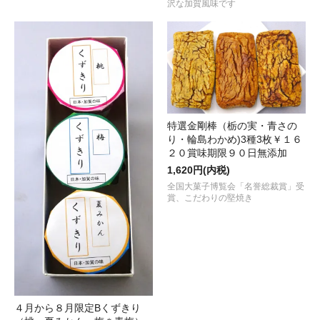
沢な加賀風味です
特選金剛棒（栃の実・青さの
り・輪島わかめ)3種3枚￥１６
２０賞味期限９０日無添加
1,620円(内税)
全国大菓子博覧会「名誉総裁賞」受
賞、こだわりの堅焼き
４月から８月限定Bくずきり