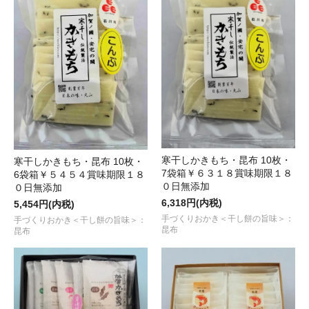
寒干しかきもち・昆布 10枚・
寒干しかきもち・昆布 10枚・
7袋箱￥６３１８賞味期限１８
6袋箱￥５４５４賞味期限１８
０日無添加
０日無添加
6,318円(内税)
5,454円(内税)
手づくりおかき＜干し餅の旨味＞：
手づくりおかき＜干し餅の旨味＞：
昆布
昆布