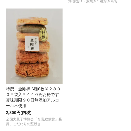
海老振り・素焼き５種かきもち
特撰・金剛棒 6種6枚￥２８０
０＊袋入＊４４０円お得です
賞味期限９０日無添加アルコ
ール不使用
2,800円(内税)
全国大菓子博覧会「名誉総裁賞」受
賞、こだわりの堅焼き