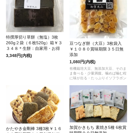
特撰厚切り草餅（無塩）3枚
260g２袋（６枚520g）箱￥３
豆つなぎ餅（大豆）3枚袋入
３４８＊生餅：自家用・お得
￥１０８０賞味期限３５日無
添加
3,348円(内税)
1,080円(内税)
有機栽培大豆、無添加大豆、そのま
ま食べる・少量満腹。噛めば噛む程
に味が出る・たっぷりイソフラボン
加賀かきもち 素焼き5種 6枚賞
かたやき金剛棒 3種3枚￥１６
味期限９０日無添加