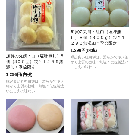
加賀の丸餅・紅白（塩味無
し）８個（３００ｇ）袋￥１
２９６無添加＊季節限定
1,296円(内税)
加賀の丸餅・白（塩味無し）8
縁起良い紅白餅は、滑らかでキメ細
個（3００ｇ）袋￥１２９６無
かく上質の旨味・無塩＊伝統製法い
にしえの味わい
添加＊季節限定
1,296円(内税)
縁起良い丸型白餅は、滑らかでキメ
細かく上質の旨味・無塩＊伝統製法
いにしえの味わい