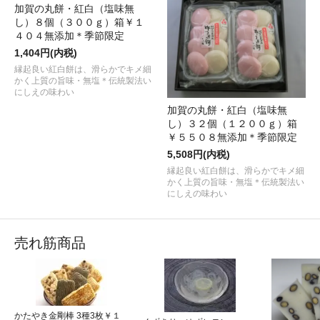
加賀の丸餅・紅白（塩味無
し）８個（３００ｇ）箱￥１
４０４無添加＊季節限定
1,404円(内税)
縁起良い紅白餅は、滑らかでキメ細
かく上質の旨味・無塩＊伝統製法い
にしえの味わい
加賀の丸餅・紅白（塩味無
し）３２個（１２００ｇ）箱
￥５５０８無添加＊季節限定
5,508円(内税)
縁起良い紅白餅は、滑らかでキメ細
かく上質の旨味・無塩＊伝統製法い
にしえの味わい
売れ筋商品
かたやき金剛棒 3種3枚￥１