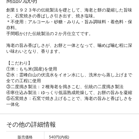
商品の説明
創業１９２３年の伝統製法を礎として、海老と餅の凝縮した旨味
と、石窯焼きの香ばしさ引き出す、焼き塩味。
＊不使用：アルコール・砂糖・みりん・旨み調味料・着色料・保
存料。
手間暇かけた伝統製法の２か月仕立てです。
海老の旨み香ばしさが、お餅と一体となって、噛めば噛む程に深
い味わいとなり、香ります。
【こだわり】
①米：もち米(国産)を使用
②水：霊峰白山の伏流水をイオン水にし、洗米から蒸し上げまで
全ての工程に使用
③二度搗き製法：２種海老を搗きこむ、伝統の二度搗き製法
④寒仕込み製法：ゆっくり低温熟成乾燥して、お餅の旨みを凝縮
⑤石窯焼き：石窯で焼き上げることで、海老の旨みと香ばしさを
一体化
その他の詳細情報
販売価格
540円(内税)