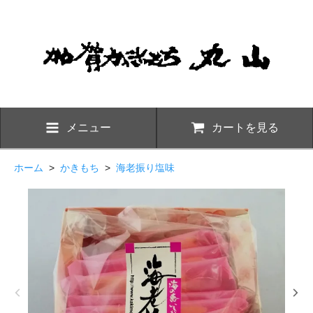
メニュー
カートを見る
ホーム
>
かきもち
>
海老振り塩味