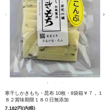
寒干しかきもち・昆布 10枚・8袋箱￥７，１
８２賞味期限１８０日無添加
7,182円(内税)