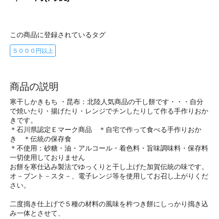
この商品に登録されているタグ
５０００円以上
商品の説明
寒干しかきもち ・昆布：北陸人気商品の干し餅です・・・自分
で焼いたり・揚げたり・レンジでチンしたりして作る手作りおか
きです。
＊石川県認定Ｅマーク商品 ＊自宅で作って食べる手作りおか
き ＊伝統の保存食
＊不使用：砂糖・油・アルコール・着色料・旨味調味料・保存料
一切使用しておりません
お餅を寒仕込み製法でゆっくりと干し上げた加賀伝統の味です。
オ－ブント－スタ－、電子レンジ等を使用してお召し上がりくだ
さい。
二度搗き仕上げで５種の材料の風味を杵つき餅にしっかり搗き込
み一体とさせて、