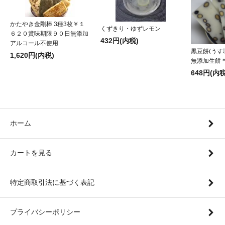
かたやき金剛棒 3種3枚￥１
くずきり・ゆずレモン
６２０賞味期限９０日無添加
432円(内税)
アルコール不使用
黒豆餅(うす
1,620円(内税)
無添加生餅
648円(内税
ホーム
カートを見る
特定商取引法に基づく表記
プライバシーポリシー