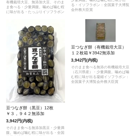
少量満腹。噛めば噛む程に味が出
有機栽培大豆、無添加大豆、そのま
る・イソフラボン：全国菓子大博覧
ま食べる・少量満腹。噛めば噛む程
会外務大臣賞
に味が出る・たっぷりイソフラボン
豆つなぎ餅（有機栽培大豆）
１２枚箱￥3942無添加
3,942円(内税)
そのまま食べる無添の有機栽培大豆
（石川県産）・少量満腹。噛めば噛
む程に味が出る凝縮イソフラボン：
全国菓子大博覧会外務大臣賞
豆つなぎ餅（黒豆）12枚
￥３，９４２無添加
3,942円(内税)
そのまま食べる無添加黒豆・少量満
腹。噛めば噛む程に味が出る・全国