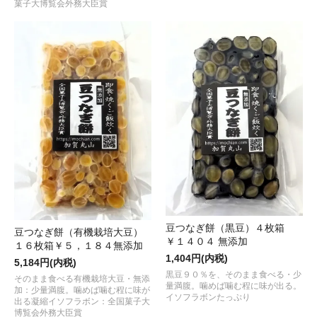
菓子大博覧会外務大臣賞
豆つなぎ餅（黒豆）４枚箱
豆つなぎ餅（有機栽培大豆）
￥１４０４ 無添加
１６枚箱￥５，１８４無添加
1,404円(内税)
5,184円(内税)
黒豆９０％を、そのまま食べる・少
そのまま食べる有機栽培大豆・無添
量満腹。噛めば噛む程に味が出る。
加：少量満腹。噛めば噛む程に味が
イソフラボンたっぷり
出る凝縮イソフラボン：全国菓子大
博覧会外務大臣賞