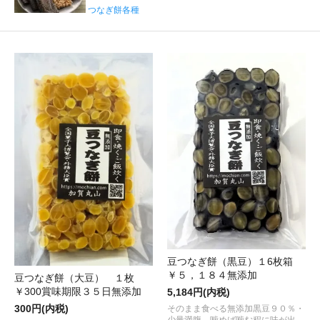
つなぎ餅各種
豆つなぎ餅（黒豆）１6枚箱
￥５，１８４無添加
豆つなぎ餅（大豆） １枚
￥300賞味期限３５日無添加
5,184円(内税)
300円(内税)
そのまま食べる無添加黒豆９０％・