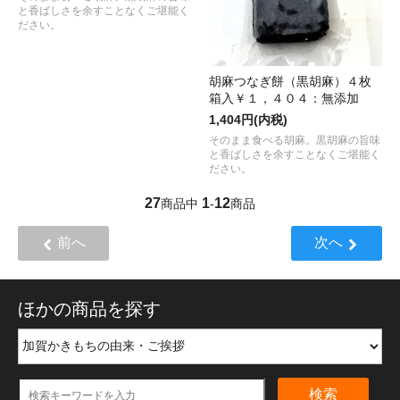
と香ばしさを余すことなくご堪能く
ださい。
胡麻つなぎ餅（黒胡麻）４枚
箱入￥１，４０４：無添加
1,404円(内税)
そのまま食べる胡麻。黒胡麻の旨味
と香ばしさを余すことなくご堪能く
ださい。
27
1
12
商品中
-
商品
前へ
次へ
ほかの商品を探す
検索