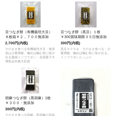
豆つなぎ餅（有機栽培大豆）
豆つなぎ餅（黒豆）１枚
８枚箱￥２，７００無添加
￥300賞味期限３５日無添加
2,700円(内税)
300円(内税)
そのまま食べる有機栽培大豆・無添
黒豆９０％を、そのまま食べる・少
加は少量満腹。噛めば噛む程に味が
量満腹。噛めば噛む程に味が出る。
出る凝縮イソフラボン：全国菓子大
イソフラボンたっぷり
博覧会外務大臣賞
胡麻つなぎ餅（黒胡麻）1枚
￥３００・無添加
300円(内税)
そのまま食べる胡麻。黒胡麻の旨味