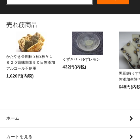
売れ筋商品
かたやき金剛棒 3種3枚￥１
くずきり・ゆずレモン
６２０賞味期限９０日無添加
432円(内税)
アルコール不使用
黒豆餅(うす
1,620円(内税)
無添加生餅
648円(内税
ホーム
カートを見る