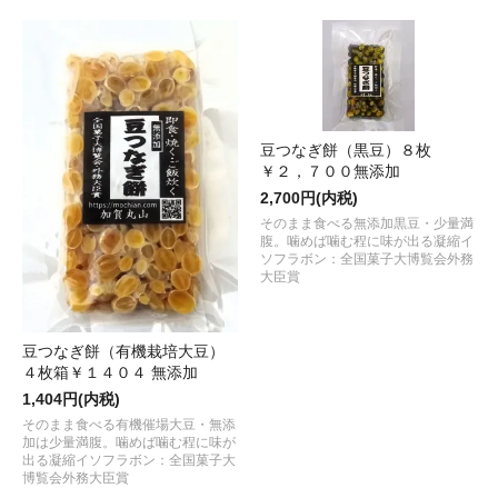
豆つなぎ餅（黒豆）８枚
￥２，７００無添加
2,700円(内税)
そのまま食べる無添加黒豆・少量満
腹。噛めば噛む程に味が出る凝縮イ
ソフラボン：全国菓子大博覧会外務
大臣賞
豆つなぎ餅（有機栽培大豆）
４枚箱￥１４０４ 無添加
1,404円(内税)
そのまま食べる有機催場大豆・無添
加は少量満腹。噛めば噛む程に味が
出る凝縮イソフラボン：全国菓子大
博覧会外務大臣賞