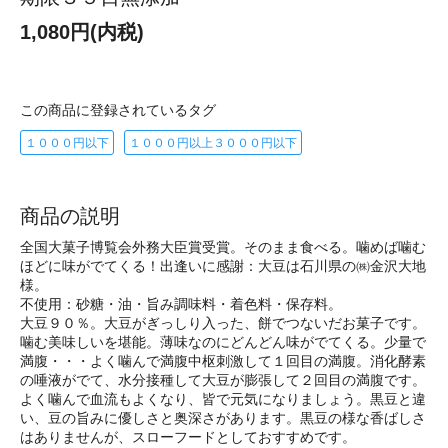
1,080円(内税)
この商品に登録されているタグ
１０００円以下
１０００円以上３０００円以下
商品の説明
全国大菓子博覧会外務大臣賞受賞。そのまま食べる。噛めば噛む
ほどに味がでてくる！出逢いに感謝：大豆は石川県の㈱金沢大地
様
不使用：砂糖・油・旨み調味料・着色料・保存料。
大豆９０％。大豆がぎっしり入った、餅でつないだお菓子です。
噛む美味しいを堪能。薄味なのにどんどん味がでてくる。少量で
満腹・・・よく噛んで満腹中枢刺激して１回目の満腹。消化酵素
の唾液がでて、水分接種して大豆が膨張して２回目の満腹です。
よく噛んで血流もよくなり、皆で元気になりましょう。黒豆と違
い、豆の旨みに優しさと奥深さがあります。黒豆の様な香ばしさ
はありませんが、スローフードとしておすすめです。