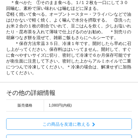
＊食べかた ①そのまま食べる。１/１２枚を一口にして３０
回噛む。素朴で深い味わいは噛むほどに深まる。
②軽く焼いて食べる。オーブントースター・フライパンなどで油
はひかないで軽く焼く。よく噛んで水分を摂取する。 ③洗った
お米２合の１枚の割合でいれて、豆ごはんを炊く。少しお塩いれ
たり・昆布茶を入れて薄味で仕上げるのがお勧め。 ＊別売りの
胡麻つなぎ餅を混ぜて、雑穀ご飯もさらにヘルシーです。
＊保存方法常温３５日、冷凍１年です。開封したら早めに召
し上がってください。保存料ははいってません。開封して、すぐ
に食べやすいサイズに切り、密封して冷凍で６か月保存可能です
が衛生面に注意して下さい。密封した上からアルミホイルで二重
につつんで冷凍してください。＊冷凍の場合は、解凍せずに加熱
してください。
その他の詳細情報
販売価格
1,080円(内税)
この商品を友達に教える