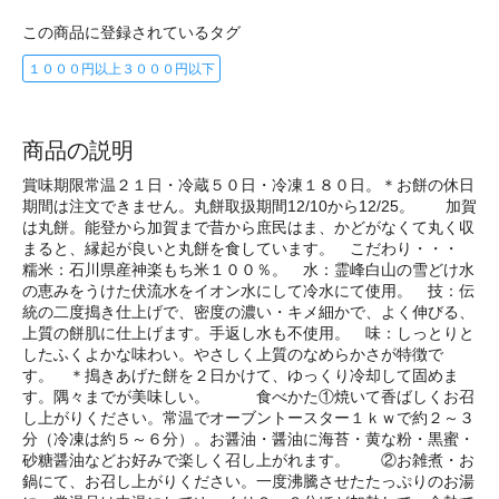
この商品に登録されているタグ
１０００円以上３０００円以下
商品の説明
賞味期限常温２１日・冷蔵５０日・冷凍１８０日。＊お餅の休日
期間は注文できません。丸餅取扱期間12/10から12/25。 加賀
は丸餅。能登から加賀まで昔から庶民はま、かどがなくて丸く収
まると、縁起が良いと丸餅を食しています。 こだわり・・・
糯米：石川県産神楽もち米１００％。 水：霊峰白山の雪どけ水
の恵みをうけた伏流水をイオン水にして冷水にて使用。 技：伝
統の二度搗き仕上げで、密度の濃い・キメ細かで、よく伸びる、
上質の餅肌に仕上げます。手返し水も不使用。 味：しっとりと
したふくよかな味わい。やさしく上質のなめらかさが特徴で
す。 ＊搗きあげた餅を２日かけて、ゆっくり冷却して固めま
す。隅々までが美味しい。 食べかた①焼いて香ばしくお召
し上がりください。常温でオーブントースター１ｋｗで約２～３
分（冷凍は約５～６分）。お醤油・醤油に海苔・黄な粉・黒蜜・
砂糖醤油などお好みで楽しく召し上がれます。 ②お雑煮・お
鍋にて、お召し上がりください。一度沸騰させたたっぷりのお湯