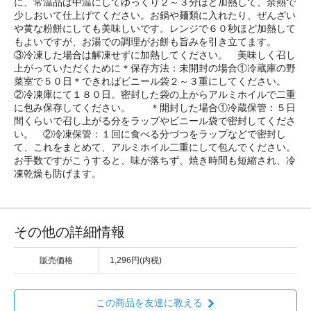
に、常温品は中温にしてゆっくり２～３分ほど加熱して、余熱で
少しおいて仕上げてください。お鍋や麺類に入れたり、ぜんざい
や黄な粉餅にしても美味しいです。レンジで６０秒ほど加熱して
もよいですが、お湯での調理がお餅も旨みを引き立てます。
③冷凍した場合は解凍せずに加熱してください。 美味しく召し
上がっていただくために＊保存方法：未開封の場合①冷蔵庫の野
菜室で５０日＊できればビニール袋２～３重にしてください。
②冷凍庫にて１８０日。密封した袋の上からアルミホイルで二重
に包み保存してください。 ＊開封した場合①冷蔵保管：５日
間くらいで召し上がる分をラップやビニール袋で密封してくださ
い。 ②冷凍保管：１回に食べる分づつをラップなどで密封し
て、これをまとめて、アルミホイル二重にして包んでください。
お手数ですがこうすると、味が落ちず、焼き時間も短縮され、冷
凍乾燥も防げます。
その他の詳細情報
販売価格
1,296円(内税)
この商品を友達に教える