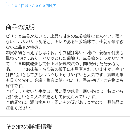
１０００円以上３０００円以下
商品の説明
ピリッと生姜が効いて、上品な甘さの生姜糖味のせんべい。硬く
ない、パリパリ下食感と、キレのある生姜糖味で、生姜が辛すぎ
ない上品さが特徴。
加賀名物と言えばしばふね。小判型は薄い生地に生姜糖が何度も
重ねてつけてあり、パリッとした歯触り。生姜糖をしっかりつけ
て、１５時間乾燥して仕上げ伝統製法の手間暇かけたた安心商
品。 ＊お抹茶・お煎茶の菓子にも重宝されていますが、今で
は自宅用として少しづつ召し上がりやすいと人気です。賞味期限
も長くて安心。会議・集会に使われたり、手みやげ・ご進物にも
好評です。
＊ピリッと効いた生姜は、暑い夏や残暑・寒い冬には、特にから
だに優しいと昔人の知恵として伝えられています。
＊他店では、添加物あり・硬いもの等がありますので、類似品に
注意ください。
その他の詳細情報