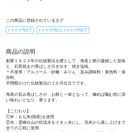
この商品に登録されているタグ
１０００円以下
１０００円以上３０００円以下
商品の説明
創業１９２３年の伝統製法を礎として、海老と餅の凝縮した旨味
と、石窯焼きの香ばしさ引き出す、焼き塩味。
＊不使用：アルコール・砂糖・みりん・旨み調味料・着色料・保
存料。
手間暇かけた伝統製法の２か月仕立てです。
海老の旨み香ばしさが、お餅と一体となって、噛めば噛む程に深
い味わいとなり、香ります。
【こだわり】
①米：もち米(国産)を使用
②水：霊峰白山の伏流水をイオン水にし、洗米から蒸し上げまで
全ての工程に使用