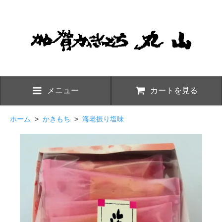
メニュー
カートを見る
ホーム
>
かきもち
>
海老振り塩味