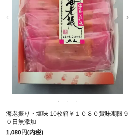
海老振り・塩味 10枚箱￥１０８０賞味期限９
０日無添加
1,080円(内税)