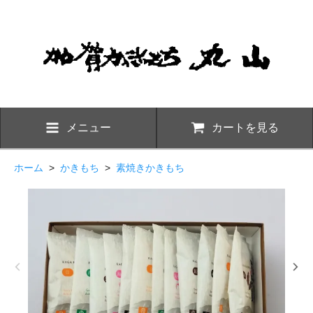
メニュー
カートを見る
ホーム
>
かきもち
>
素焼きかきもち