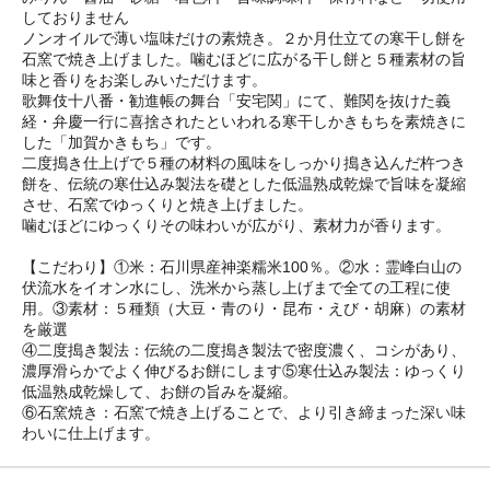
しておりません
ノンオイルで薄い塩味だけの素焼き。２か月仕立ての寒干し餅を
石窯で焼き上げました。噛むほどに広がる干し餅と５種素材の旨
味と香りをお楽しみいただけます。
歌舞伎十八番・勧進帳の舞台「安宅関」にて、難関を抜けた義
経・弁慶一行に喜捨されたといわれる寒干しかきもちを素焼きに
した「加賀かきもち」です。
二度搗き仕上げで５種の材料の風味をしっかり搗き込んだ杵つき
餅を、伝統の寒仕込み製法を礎とした低温熟成乾燥で旨味を凝縮
させ、石窯でゆっくりと焼き上げました。
噛むほどにゆっくりその味わいが広がり、素材力が香ります。
【こだわり】①米：石川県産神楽糯米100％。②水：霊峰白山の
伏流水をイオン水にし、洗米から蒸し上げまで全ての工程に使
用。③素材：５種類（大豆・青のり・昆布・えび・胡麻）の素材
を厳選
④二度搗き製法：伝統の二度搗き製法で密度濃く、コシがあり、
濃厚滑らかでよく伸びるお餅にします⑤寒仕込み製法：ゆっくり
低温熟成乾燥して、お餅の旨みを凝縮。
⑥石窯焼き：石窯で焼き上げることで、より引き締まった深い味
わいに仕上げます。