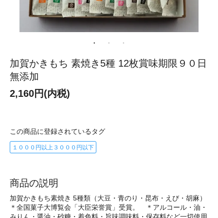
加賀かきもち 素焼き5種 12枚賞味期限９０日
無添加
2,160円(内税)
この商品に登録されているタグ
１０００円以上３０００円以下
商品の説明
加賀かきもち素焼き 5種類（大豆・青のり・昆布・えび・胡麻）
＊全国菓子大博覧会「大臣栄誉賞」受賞。 ＊アルコール・油・
みりん・醤油・砂糖・着色料・旨味調味料・保存料など一切使用