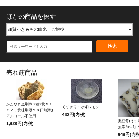
ほかの商品を探す
検索
売れ筋商品
かたやき金剛棒 3種3枚￥１
くずきり・ゆずレモン
６２０賞味期限９０日無添加
432円(内税)
アルコール不使用
黒豆餅(うす
1,620円(内税)
無添加生餅
648円(内税