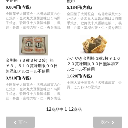
不使用
使用
6,804円(内税)
5,184円(内税)
全国菓子大博覧会・名誉総裁賞のか
全国菓子大博覧会・名誉総裁賞のか
た焼き・金沢丸大豆醤油味は１時間
た焼き・金沢丸大豆醤油味は１時間
手焼き。歌舞伎十八番勧進帳：、義
手焼き。歌舞伎十八番勧進帳：、義
経・弁慶・富樫の智・仁・勇を表現
経・弁慶・富樫の智・仁・勇を表現
かたやき金剛棒 3種3枚￥１６
金剛棒（３種３枚２袋）箱
２０賞味期限９０日無添加ア
￥３，５１０賞味期限９０日
ルコール不使用
無添加アルコール不使用
1,620円(内税)
3,510円(内税)
全国大菓子博覧会「名誉総裁賞」受
全国菓子大博覧会・名誉総裁賞のか
賞、こだわりの堅焼き
た焼き・金沢丸大豆醤油味は１時間
手焼き。歌舞伎十八番勧進帳：、義
経・弁慶・富樫の智・仁・勇を表現
12
1
12
商品中
-
商品
前へ
次へ