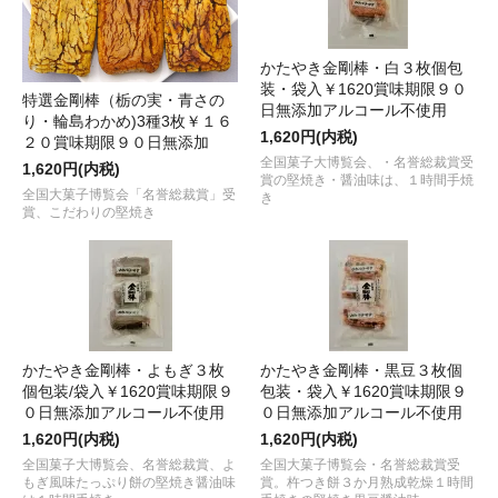
かたやき金剛棒・白３枚個包
装・袋入￥1620賞味期限９０
特選金剛棒（栃の実・青さの
日無添加アルコール不使用
り・輪島わかめ)3種3枚￥１６
1,620円(内税)
２０賞味期限９０日無添加
全国菓子大博覧会、・名誉総裁賞受
1,620円(内税)
賞の堅焼き・醤油味は、１時間手焼
全国大菓子博覧会「名誉総裁賞」受
き
賞、こだわりの堅焼き
かたやき金剛棒・よもぎ３枚
かたやき金剛棒・黒豆３枚個
個包装/袋入￥1620賞味期限９
包装・袋入￥1620賞味期限９
０日無添加アルコール不使用
０日無添加アルコール不使用
1,620円(内税)
1,620円(内税)
全国菓子大博覧会、名誉総裁賞、よ
全国大菓子博覧会・名誉総裁賞受
もぎ風味たっぷり餅の堅焼き醤油味
賞。杵つき餅３か月熟成乾燥１時間