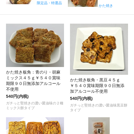
限定品・特選品
かた焼き
かた焼き板角：青のり・胡麻
ミックス４５ｇ￥５４０賞味
かた焼き板角・黒豆４５ｇ
期限９０日無添加アルコール
￥５４０賞味期限９０日無添
不使用
加アルコール不使用
540円(内税)
540円(内税)
ガチっと堅焼きの濃い醤油味の２種
ガチっと堅焼きの濃い醤油味黒豆餅
ミックス餅タイプ
タイプ