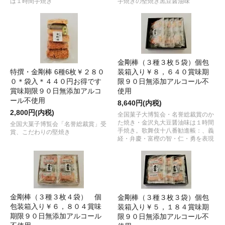
は１時間手焼き
手焼きの堅焼き黒豆醤油味
金剛棒（３種３枚５袋）個包
特撰・金剛棒 6種6枚￥２８０
装箱入り￥８，６４０賞味期
０＊袋入＊４４０円お得です
限９０日無添加アルコール不
賞味期限９０日無添加アルコ
使用
ール不使用
8,640円(内税)
2,800円(内税)
全国菓子大博覧会・名誉総裁賞のか
た焼き・金沢丸大豆醤油味は１時間
全国大菓子博覧会「名誉総裁賞」受
手焼き。歌舞伎十八番勧進帳：、義
賞、こだわりの堅焼き
経・弁慶・富樫の智・仁・勇を表現
金剛棒（３種３枚４袋） 個
金剛棒（３種３枚３袋）個包
包装箱入り￥６，８０４賞味
装箱入り￥５，１８４賞味期
期限９０日無添加アルコール
限９０日無添加アルコール不